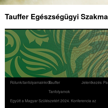
Tauffer Egészségügyi Szakma
Rólunk/tanfolyamainkról
Tauffer
Jelentkezés
Pa
Tanfolyamok
Együtt a Magyar Szülészetért 2024. Konferencia az