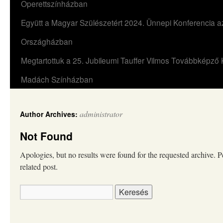
Operettszínházban
Együtt a Magyar Szülészetért 2024. Ünnepi Konferencia a
Országházban
Megtartottuk a 25. Jubileumi Tauffer Vilmos Továbbképző 
Madách Színházban
administrator
Author Archives:
Not Found
Apologies, but no results were found for the requested archive. P
related post.