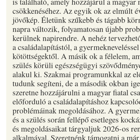
is található, amely hozzájárul a magyar
csökkenéséhez. Az egyik ok az elmúlt é
jövőkép. Életünk szűkebb és tágabb kör
napra változik, folyamatosan újabb pro
kerülnek napirendre. A nehéz tervezhetős
a családalapítástól, a gyermekneveléssel
kötöttségektől. A másik ok a félelem, am
szülés körüli egészségügyi szövődmény
alakul ki. Szakmai programunkkal az e
tudunk segíteni, de a második okban 
szeretne hozzájárulni a magyar fiatal c
előforduló a családalapításhoz kapcsol
problémáinak megoldásához. A gyermekt
és a szülés során fellépő esetleges kock
és megoldásaikat tárgyaljuk 2026-os r
alkalmával. Szeretnénk támogatni a már s