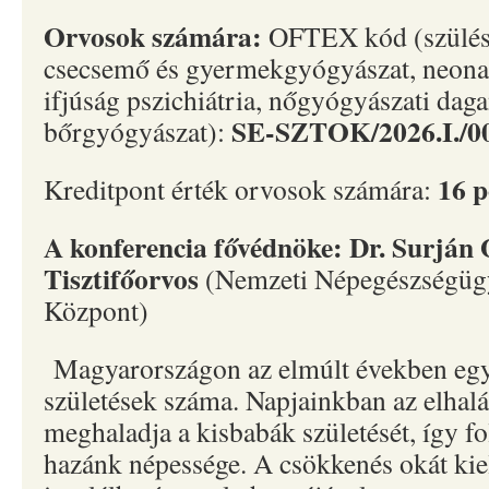
Orvosok számára:
OFTEX kód (szülés
csecsemő és gyermekgyógyászat, neonat
ifjúság pszichiátria, nőgyógyászati daga
SE-SZTOK/2026.I./0
bőrgyógyászat):
16 
Kreditpont érték orvosok számára:
A konferencia fővédnöke: Dr. Surján
Tisztifőorvos
(Nemzeti Népegészségügy
Központ)
Magyarországon az elmúlt években egy
születések száma. Napjainkban az elhal
meghaladja a kisbabák születését, így 
hazánk népessége. A csökkenés okát ki