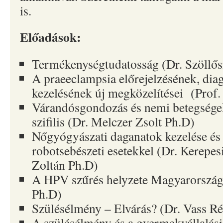
is.
Előadások:
Termékenységtudatosság (Dr. Szöllős
A praeeclampsia előrejelzésének, dia
kezelésének új megközelítései (Prof.
Várandósgondozás és nemi betegségek
szifilis (Dr. Melczer Zsolt Ph.D)
Nőgyógyászati daganatok kezelése és
robotsebészeti esetekkel (Dr. Kerepes
Zoltán Ph.D)
A HPV szűrés helyzete Magyarország
Ph.D)
Szülésélmény – Elvárás? (Dr. Vass Ré
A szülésélmény és a gyermekvállalási