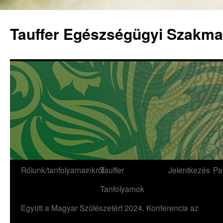
Tauffer Egészségügyi Szakma
Rólunk/tanfolyamainkról
Tauffer
Jelentkezés
Pa
Tanfolyamok
Együtt a Magyar Szülészetért 2024. Konferencia az