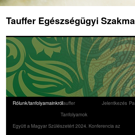
Tauffer Egészségügyi Szakma
Rólunk/tanfolyamainkról
Tauffer
Jelentkezés
Pa
Tanfolyamok
Együtt a Magyar Szülészetért 2024. Konferencia az