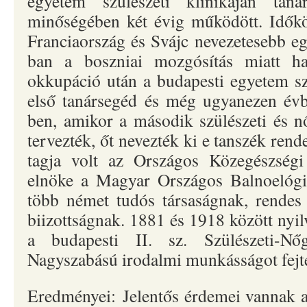
egyetem szülészeti klinikáján tan
minőségében két évig működött. Időkö
Franciaország és Svájc nevezetesebb eg
ban a boszniai mozgósítás miatt haz
okkupáció után a budapesti egyetem szü
első tanársegéd és még ugyanezen év
ben, amikor a második szülészeti és n
tervezték, őt nevezték ki e tanszék rend
tagja volt az Országos Közegészségi
elnöke a Magyar Országos Balnoelógia
több német tudós társaságnak, rendes 
biizottságnak. 1881 és 1918 között nyil
a budapesti II. sz. Szülészeti-Nőg
Nagyszabású irodalmi munkásságot fejte
Eredményei: Jelentős érdemei vannak a 