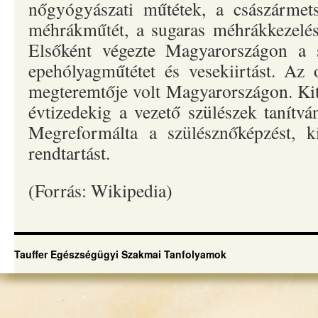
nőgyógyászati műtétek, a császármets
méhrákműtét, a sugaras méhrákkezelés
Elsőként végezte Magyarországon a sé
epehólyagműtétet és vesekiirtást. Az
megteremtője volt Magyarországon. Kiter
évtizedekig a vezető szülészek tanítvá
Megreformálta a szülésznőképzést, ki
rendtartást.
(Forrás: Wikipedia)
Tauffer Egészségügyi Szakmai Tanfolyamok