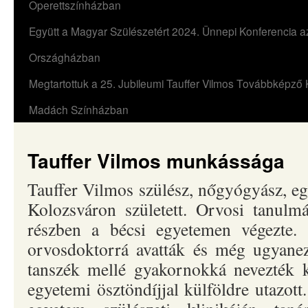
Operettszínházban
Együtt a Magyar Szülészetért 2024. Ünnepi Konferencia a
Országházban
Megtartottuk a 25. Jubileumi Tauffer Vilmos Továbbképző 
Madách Színházban
Tauffer Vilmos munkássága
Tauffer Vilmos szülész, nőgyógyász, e
Kolozsváron született. Orvosi tanulmá
részben a bécsi egyetemen végezte.
orvosdoktorrá avatták és még ugyanez
tanszék mellé gyakornokká nevezték 
egyetemi ösztöndíjjal külföldre utazott